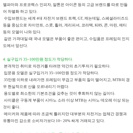
엘파마와 프로코렉스 인피자, 알톤은 아이콘 등의 고급 브랜드를 따로 만들
어 차별화 하고 있다.
수입브랜드는 세계 4대 자전거 브랜드 트렉, GT, 캐논데일, 스페셜라이즈드
등을 중심으로 자이언트, 스콧, 휠러, 게리피셔, 코라텍, KHS, 콘, 마린, 에티
등의 모델이 나와 있다.
같은 가격대일 때 국내 모델은 부품이 좋은 편이고, 수입품은 프레임의 인지
도에서 앞선다.
4. 실구입가 35~100만원 정도가 적당하다.
본격적인 취미로 자전거를 타려면 약간의 초기투자가 필요하다.
입문용 모델은 실구입가가 35~100만원 정도가 적당하다.
35만원 이하로 내려가면 프레임이 무겁고 부품의 질이 떨어지고, MTB의 경
우 현실적으로 산을 오르내리기 어렵다.
용도별로 최소한의 기본조건을 갖추는 것이 후회하지 않는 길이다.
사이클은 구동계 부품이 시마노 소라 이상 MTB는 시마노 데오레 이상 되는
것이 좋다.
메이커와 제품에 따라 조금씩 틀리지만 대부분의 자전거는 업체간 경쟁과
유통마진 감소로 소비자가보다 10~ 20% 싸게 거래되고 있다.