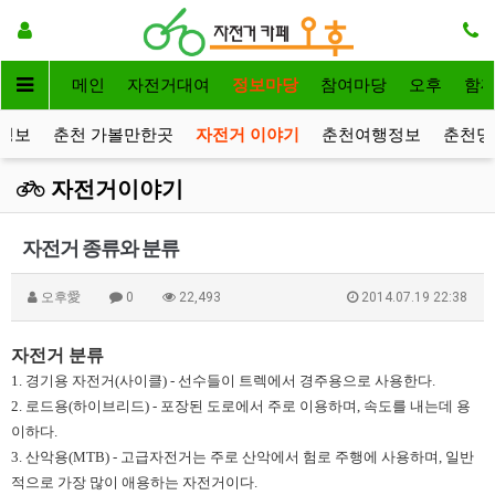
메인
자전거대여
정보마당
참여마당
오후
함
정보
춘천 가볼만한곳
자전거 이야기
춘천여행정보
춘천명
자전거이야기
자전거 종류와 분류
오후愛
0
22,493
2014.07.19 22:38
자전거 분류​
1. 경기용 자전거(사이클) - 선수들이 트렉에서 경주용으로 사용한다.
2.​ 로드용(하이브리드) - 포장된 도로에서 주로 이용하며, 속도를 내는데 용
이하다.
3. 산악용(MTB) - 고급자전거는 주로 산악에서 험로 주행에 사용하며, 일반
적으로 가장 많이 애용하는 자전거이다.