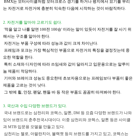
BMX는 모터사이클처럼 모터크로스 경기를 하거나 평지에서 묘기를 부리
는 자전거로 자전거에 충분히 익숙한 다음에 시작하는 것이 바람직하다.
​2. 자전거를 알아야 고르기도 쉽다.
​ '적을 알고 나를 알면 100전 100승' 이라는 말이 있듯이 자전거를 잘 사기 위
해서는 구조를 알아야 한다.
자전거는 부품 구성에 따라 성능과 값이 크게 차이난다.
프레임과 포크는 가장 핵심적인 부품으로 자전거의 특징을 결정짓는데 중
요한 역할을 한다.
​ 특히 소재와 디자인에 따라 쓰임새와 값이 달라지고 입문용으로는 알루미
늄 제품이 적당하다.
​ 기어와 브레이크 성능도 중요한데 초보자용으로는 프레임보다 부품이 좋은
제품을 고르는 것이 낫다.
​그 밖에 휠, 안장, 펟달, 핸들 바 등 작은 부품도 꼼꼼히 따져봐야 한다.
3. 국산과 수입 다양한 브랜드가 있다.
​ 국내 브랜드로는 삼천리와 코렉스, 알톤, DM 등 요즘 다양한 브랜드가 나와
있어 브랜드의 춘추전국시대이다. 이중 삼천리와 코렉스, 알톤 등은 사이클
과 MTB 입문용 모델을 만들고 있다.
삼천리는 첼로, 아팔란치아, 블랙켓 등의 브랜드를 가지고 있고, 코렉스는