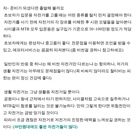
자~ 준비가 되셨다면 출발해 볼까요
초보자가 입문용 자전거를 고를 때는 어떤 종류를 탈지 먼저 결정해야 한다.
자전거를 사기 전에 자전거의 각 장르를 이해한 후 시판 모델들을 알아본다.
사이클과 MTB 모두 입문용은 실구입가 기준으로 50~100만원 정도가 적당
하다.
초보자에게는 완성차나 중고품이 좋다​. 전문점을 이용하면 조언을 받을 수
있고, 애프터서비스는 꼼꼼히 따져본다.(좀 비싼걸 권하니 참고하세요)
​
일반인의 반응 중 하나는 왜 비싼 자전거만 다르는냐 는 항의하나, 저가의
생활 자전거는 아무래도 문제점들이 많다.(꼭 비싸지 않더라도 철티비는 피
한는 편이 정신 건강에 좋다)
생활 자전거는 그냥 생활용 자전거일 뿐이다.
공원이나 동네 근처에서 타기 편하지만, 사이클처럼 고속으로 질주하거나
MTB같이 험로를 달리는 것은 불가능하다. 만약 그렇게 한다면 위험천만이
고 자전거는 금방 망가질 것이다.
따라서 조금 괜찮은 자전거로 저전거의 진정한 매력을 느껴보길 권하는 것
이다.
(30만원대에도 좋은 자전거들이 많다)