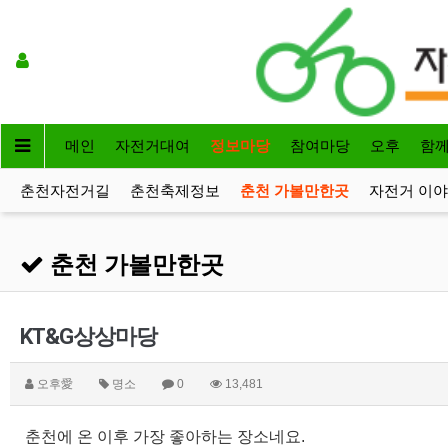
메인
자전거대여
정보마당
참여마당
오후
함
춘천자전거길
춘천축제정보
춘천 가볼만한곳
자전거 이
춘천 가볼만한곳
KT&G상상마당
오후愛
명소
0
13,481
춘천에 온 이후 가장 좋아하는 장소네요.