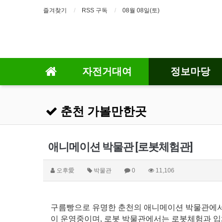
즐겨찾기
RSS 구독
08월 08일(토)
자전거대여
정보마당
춘천 가볼만한곳
애니메이션 박물관 [로봇체험관]
오후愛
박물관
0
11,106
​구름빵으로 유명한 춘천의 애니메이션 박물관에서는
이 운영중이며, 로봇 박물관에서는 로봇체험과 