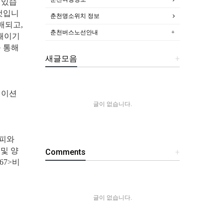
 있습
것입니
춘천명소위치 정보
매되고,
춘천버스노선안내
때이기
 통해
새글모음
+
메이션
글이 없습니다.
호피와
 및 양
Comments
+
67>비
글이 없습니다.