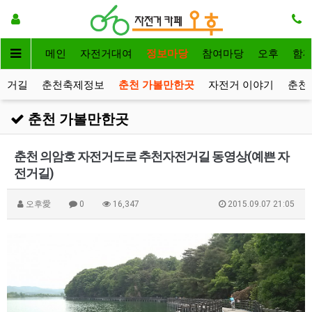
메인
자전거대여
정보마당
참여마당
오후
함
전거길
춘천축제정보
춘천 가볼만한곳
자전거 이야기
춘천
춘천 가볼만한곳
춘천 의암호 자전거도로 추천자전거길 동영상(예쁜 자
전거길)
오후愛
0
16,347
2015.09.07 21:05