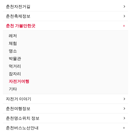
춘천자전거길
춘천축제정보
춘천 가볼만한곳
레저
체험
명소
박물관
먹거리
잠자리
자전거여행
기타
자전거 이야기
춘천여행정보
춘천명소위치 정보
춘천버스노선안내