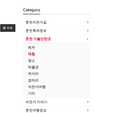
Category
춘천자전거길
목록
춘천축제정보
춘천 가볼만한곳
레저
체험
명소
박물관
먹거리
잠자리
자전거여행
기타
자전거 이야기
춘천여행정보