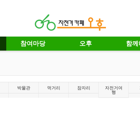
참여마당
오후
함께
박물관
먹거리
잠자리
자전거여
행