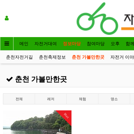
메인
자전거대여
정보마당
참여마당
오후
함
춘천자전거길
춘천축제정보
춘천 가볼만한곳
자전거 이
춘천 가볼만한곳
전체
레저
체험
명소
Hot