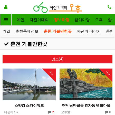
메인
자전거대여
정보마당
참여마당
오후
함
전거길
춘천축제정보
춘천 가볼만한곳
자전거 이야기
춘천
춘천 가볼만한곳
명소(4)
Hot
Hot
소양강 스카이워크
춘천 낭만골목 효자동 벽화마을
2
0
태풍아저씨
오후愛