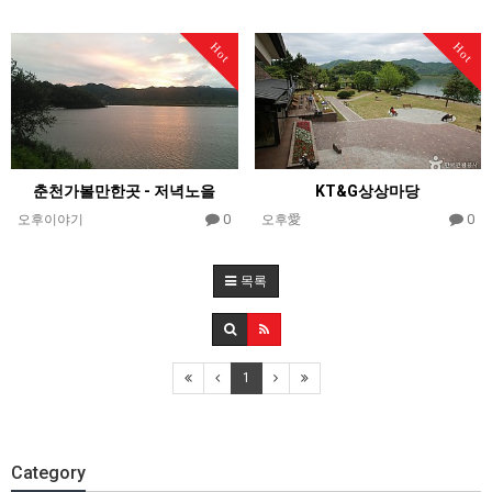
Hot
Hot
춘천가볼만한곳 - 저녁노을
KT&G상상마당
0
0
오후이야기
오후愛
목록
1
Category