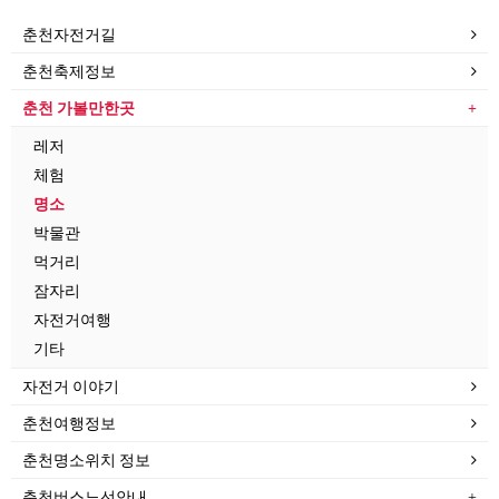
춘천자전거길
춘천축제정보
춘천 가볼만한곳
레저
체험
명소
박물관
먹거리
잠자리
자전거여행
기타
자전거 이야기
춘천여행정보
춘천명소위치 정보
춘천버스노선안내