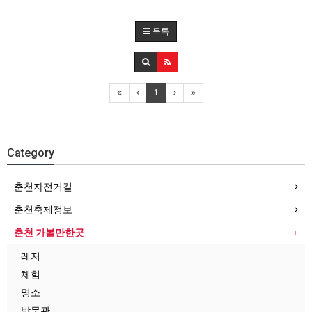
목록
1
Category
춘천자전거길
춘천축제정보
춘천 가볼만한곳
레저
체험
명소
박물관