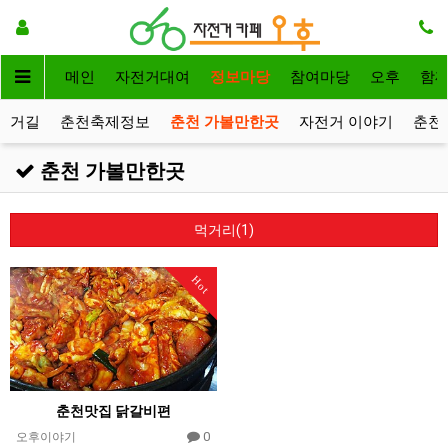
메인
자전거대여
정보마당
참여마당
오후
함
전거길
춘천축제정보
춘천 가볼만한곳
자전거 이야기
춘천
춘천 가볼만한곳
먹거리(1)
Hot
춘천맛집 닭갈비편
0
오후이야기