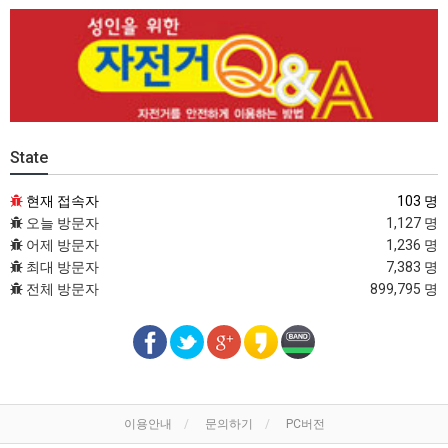
State
현재 접속자
103 명
오늘 방문자
1,127 명
어제 방문자
1,236 명
최대 방문자
7,383 명
전체 방문자
899,795 명
이용안내
문의하기
PC버전