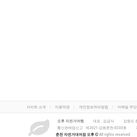
사이트 소개
이용약관
개인정보처리방침
이메일 무
오후 자전거여행
대표 : 김금식
강원도 춘
통신판매업신고 :
제2021-강원춘천-0233호
춘천 자전거대여점 오후
All rights reserved.