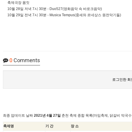
축제극장 몸짓
10월 28일 저녁 7시 30분 - Duo527(영화음악 속 바로크음악)
10월 29일 전녁 7시 30분 - Musica Tempus(중세와 르네상스 원전악기들)
0
Comments
로그인한 회
최종 업데이트 날짜
2021년 4월 27일
춘천 축제 종합 목록(마임축제, 닭갈비 막국수
축제명
기 간
장 소