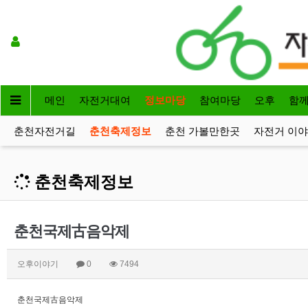
메인
자전거대여
정보마당
참여마당
오후
함
춘천자전거길
춘천축제정보
춘천 가볼만한곳
자전거 이
춘천축제정보
춘천국제古음악제
오후이야기
0
7494
춘천국제古음악제