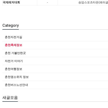
국제레저대회
-
송암스포츠타운(패러글라
Category
춘천자전거길
춘천축제정보
춘천 가볼만한곳
자전거 이야기
춘천여행정보
춘천명소위치 정보
춘천버스노선안내
새글모음