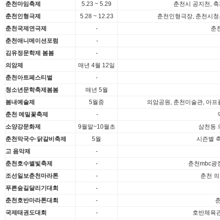
춘천마임축제
5.23 ~ 5.29
춘천시 공지천, 축
춘천인형극제
5.28 ~ 12.23
춘천인형극장, 춘천시청
춘천국제연극제
-
춘
춘천애니메이션포럼
-
김유정문학제 봄봄
-
의암제
매년 4월 12일
춘천아트페스티벌
-
청소년문학축제봄봄
매년 5월
봄내예술제
5월중
의암공원, 춘천미술관, 아프
춘천 메밀꽃축제
-
소양강문화제
9월말~10월초
삼천동 
춘천막국수
·
닭갈비
축제
5월
시즌별 
고 음악제
-
춘천호수별빛축제
-
춘천mbc광장
조선일보춘천마라톤
-
춘천 의
푸른숲길달리기대회
-
춘천호반마라톤대회
-
국제태권도대회
-
호반체육관