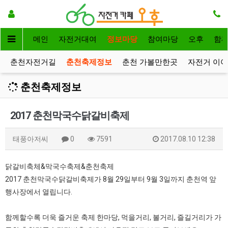
메인
자전거대여
정보마당
참여마당
오후
함
춘천자전거길
춘천축제정보
춘천 가볼만한곳
자전거 이
춘천축제정보
2017 춘천막국수닭갈비축제
태풍아저씨
0
7591
2017.08.10 12:38
닭갈비축체&막국수축제&춘천축제
2017 춘천막국수닭갈비축제가 8월 29일부터 9월 3일까지 춘천역 앞
행사장에서 열립니다.
함께할수록 더욱 즐거운 축제 한마당, 먹을거리, 볼거리, 즐길거리가 가