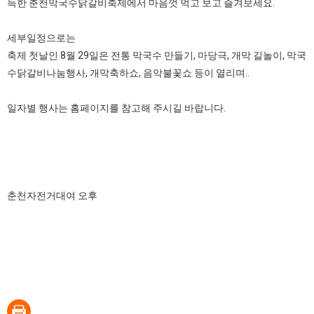
득한 춘천막국수닭갈비축제에서 마음껏 먹고 보고 즐겨보세요.
세부일정으로는
축제 첫날인 8월 29일은 전통 막국수 만들기, 마당극, 개막 길놀이, 막국
수닭갈비나눔행사, 개막축하쇼, 음악불꽃쇼 등이 열리며..
일자별 행사는 홈페이지를 참고해 주시길 바랍니다.
춘천자전거대여 오후