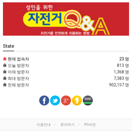
State
현재 접속자
23 명
오늘 방문자
813 명
어제 방문자
1,368 명
최대 방문자
7,383 명
전체 방문자
902,157 명
이용안내
문의하기
PC버전