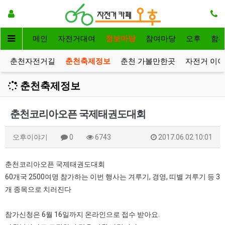
메인
자전거대여
정보마당
참여마당
오후
함
춘천자전거길
춘천축제정보
춘천 가볼만한곳
자전거 이
춘천축제정보
춘천코리아오픈 국제태권도대회
오후이야기
0
6743
2017.06.02 10:01
춘천코리아오픈 국제태권도대회
60개국 2500여명 참가하는 이번 행사는 겨루기, 경영, 띠별 겨루기 등 3
개 종목으로 치러진다
참가신청은 6월 16일까지 온라인으로 접수 받아요.