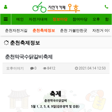
메인
자전거대여
정보마당
참여마당
오후
함
춘천자전거길
춘천축제정보
춘천 가볼만한곳
자전거 이
춘천축제정보
춘천막국수닭갈비축제
오후이야기
0
8412
2021.04.14 12:50