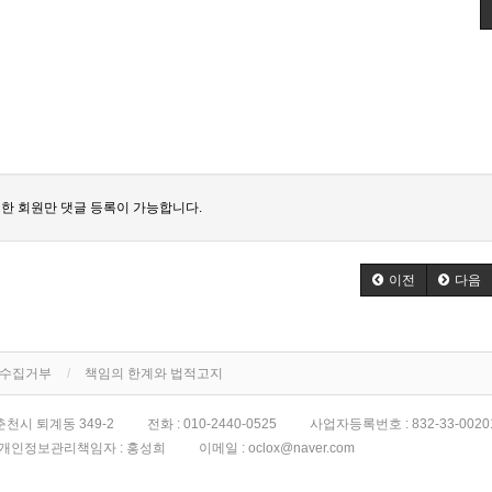
한 회원만 댓글 등록이 가능합니다.
이전
다음
단수집거부
책임의 한계와 법적고지
천시 퇴계동 349-2
전화 :
010-2440-0525
사업자등록번호 :
832-33-0020
개인정보관리책임자 : 홍성희
이메일 :
oclox@naver.com