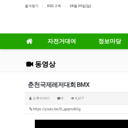
즐겨찾기
RSS 구독
08월 09일(일)
자전거대여
정보마당
동영상
춘천국제레저대회 BMX
오후이야기
0
6,617
https://youtu.be/l0_ppqmvBGg