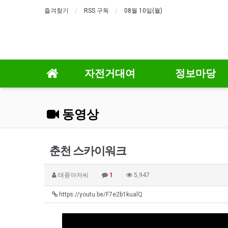
즐겨찾기
RSS 구독
08월 10일(월)
자전거대여
정보마당
동영상
춘천 스카이워크
태풍아저씨
1
5,947
https://youtu.be/F7e2b1kualQ