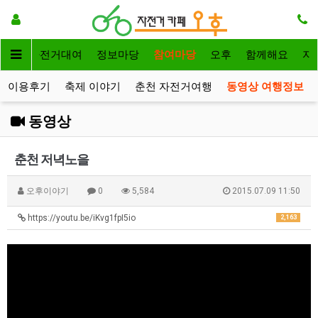
메인
자전거대여
정보마당
참여마당
오후
함께해요
자
이용후기
축제 이야기
춘천 자전거여행
동영상 여행정보
동영상
춘천 저녁노을
오후이야기
0
5,584
2015.07.09 11:50
https://youtu.be/iKvg1fpI5io
2,163