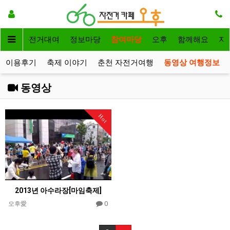
메인
자전거대여
정보마당
참여마당
오후
함께해요
자
이용후기
축제 이야기
춘천 자전거여행
동영상 여행정보
동영상
Hot
2013년 아수라장[마임축제]
0
오후愛