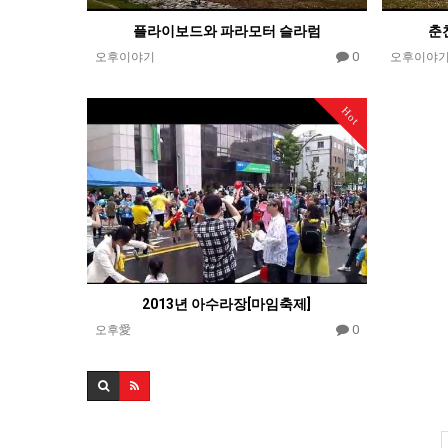
플라이보드와 파라모터 슬라럼
춘
0
오후이야기
오후이야
Hot
2013년 아수라장[마임축제]
0
오후愛