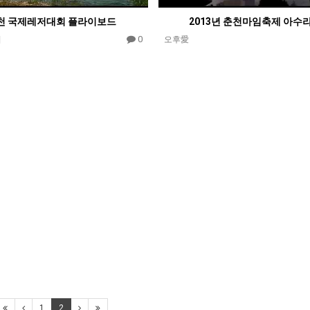
천 국제레저대회 플라이보드
2013년 춘천마임축제 아수
0
기
오후愛
1
2