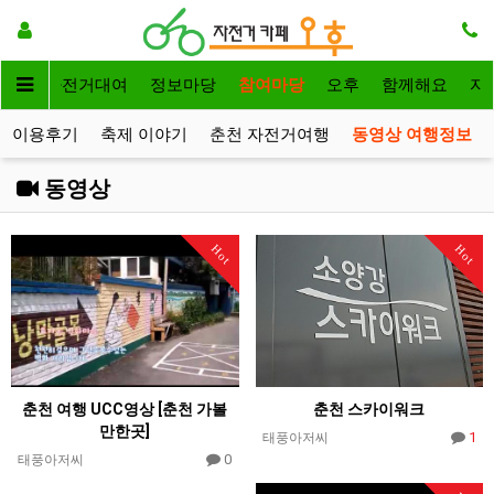
메인
자전거대여
정보마당
참여마당
오후
함께해요
자
이용후기
축제 이야기
춘천 자전거여행
동영상 여행정보
동영상
Hot
Hot
춘천 여행 UCC영상 [춘천 가볼
춘천 스카이워크
만한곳]
1
태풍아저씨
0
태풍아저씨