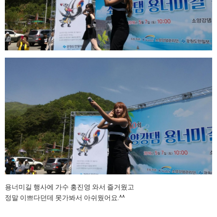
용너미길 행사에 가수 홍진영 와서 즐거웠고
정말 이쁘다던데 못가봐서 아쉬웠어요.^^