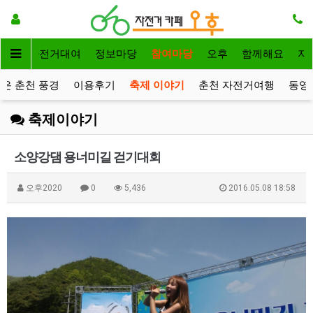
메인
자전거대여
정보마당
참여마당
오후
함께해요
자
운 춘천 풍경
이용후기
축제 이야기
춘천 자전거여행
동영
축제이야기
소양강댐 용너미길 걷기대회
오후2020
0
5,436
2016.05.08 18:58