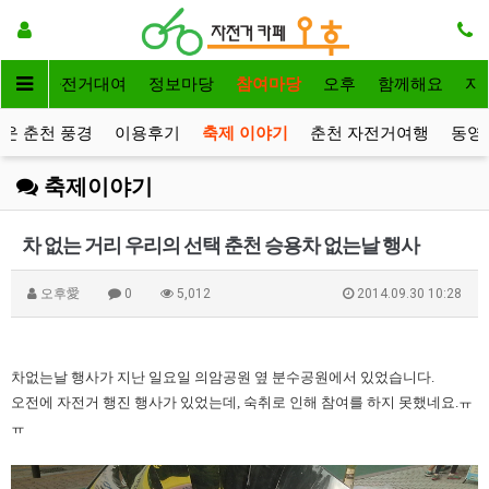
메인
자전거대여
정보마당
참여마당
오후
함께해요
자
운 춘천 풍경
이용후기
축제 이야기
춘천 자전거여행
동영
축제이야기
차 없는 거리 우리의 선택 춘천 승용차 없는날 행사
오후愛
0
5,012
2014.09.30 10:28
차없는날 행사가 지난 일요일 의암공원 옆 분수공원에서 있었습니다.
오전에 자전거 행진 행사가 있었는데, 숙취로 인해 참여를 하지 못했네요.ㅠ
ㅠ