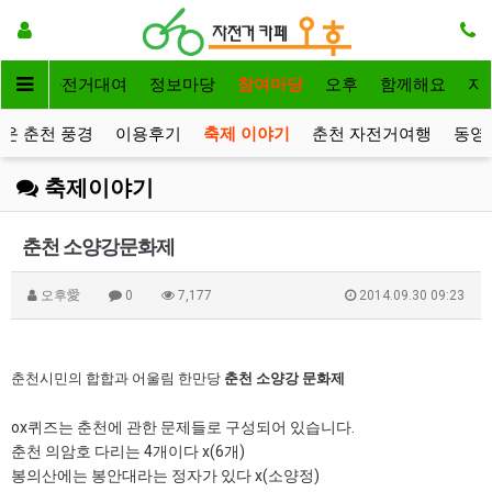
메인
자전거대여
정보마당
참여마당
오후
함께해요
자
운 춘천 풍경
이용후기
축제 이야기
춘천 자전거여행
동영
축제이야기
춘천 소양강문화제
오후愛
0
7,177
2014.09.30 09:23
춘천시민의 합합과 어울림 한만당
춘천 소양강 문화제
ox퀴즈는 춘천에 관한 문제들로 구성되어 있습니다.
춘천 의암호 다리는 4개이다 x(6개)
봉의산에는 봉안대라는 정자가 있다 x(소양정)