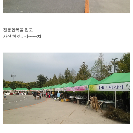
전통한복을 입고...
사진 한컷... 김~~~치