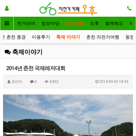
메인
자전거대여
정보마당
참여마당
오후
함께해요
자
운 춘천 풍경
이용후기
축제 이야기
춘천 자전거여행
동영
축제이야기
2014년 춘천 국제레저대회
관리자
0
4,832
2014.09.03 18:33