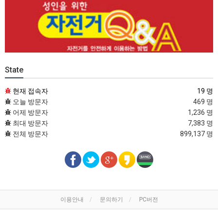
State
현재 접속자
19 명
오늘 방문자
469 명
어제 방문자
1,236 명
최대 방문자
7,383 명
전체 방문자
899,137 명
이용안내
문의하기
PC버전