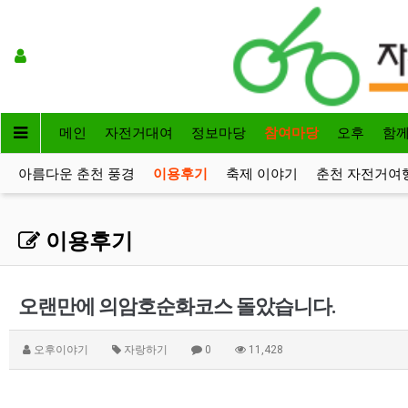
메인
자전거대여
정보마당
참여마당
오후
함
아름다운 춘천 풍경
이용후기
축제 이야기
춘천 자전거여
이용후기
오랜만에 의암호순화코스 돌았습니다.
오후이야기
자랑하기
0
11,428