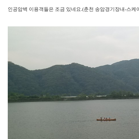
인공암벽 이용객들은 조금 있네요.(춘천 송암경기장내-스케이