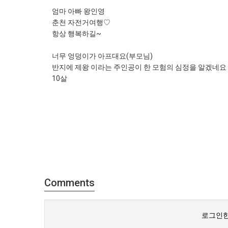
엄마 아빠 왕인영
춘천 자전거여행♡
항상 행복하길~
너무 엉덩이가 아프대요(부모님)
반지에 제왕 이라는 주인공이 한 모험의 심정을 알겠네요
10살
Comments
로그인한