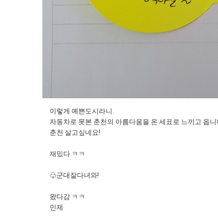
이렇게 예쁜도시라니.
자동차로 못본 춘천의 아름다움을 온 세표로 느끼고 옵니
춘천 살고싶네요!
재밌다 ㅋㅋ
♧군대잘다녀와!
왔다감 ㅋㅋ
민제