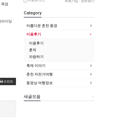
회원가입
|
정보찾기
 폭염
Category
겸라이딩
아름다운 춘천 풍경
이용후기
이용후기
흔적
자랑하기
축제 이야기
춘천 자전거여행
프린트
동영상 여행정보
새글모음
+