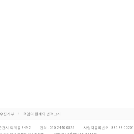
단수집거부
책임의 한계와 법적고지
천시 퇴계동 349-2
전화 :
010-2440-0525
사업자등록번호 :
832-33-00201