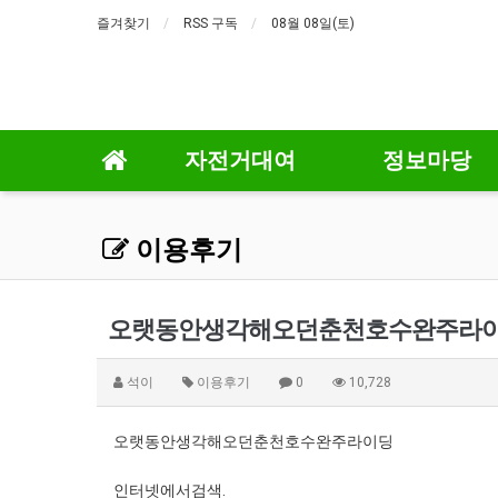
즐겨찾기
RSS 구독
08월 08일(토)
자전거대여
정보마당
이용후기
오랫동안생각해오던춘천호수완주라
석이
이용후기
0
10,728
오랫동안생각해오던춘천호수완주라이딩
인터넷에서검색.