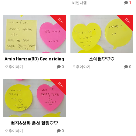
1
비엔나햄
Hot
Hot
Amip Hamza(BD) Cycle riding
소예현♡♡♡
0
0
오후이야기
오후이야기
Hot
현지&선화 춘천 힐링♡♡
0
오후이야기