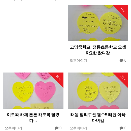
Hot
고명중학교, 정릉초등학교 요셉
&요한 왔다감
0
오후이야기
Hot
Hot
이모와 하체 튼튼 하도록 달렸
태원 젤리쿠션 필수!! 태원 아빠
다...
다녀감
0
0
오후이야기
오후이야기