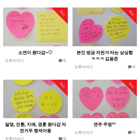
Hot
Hot
소연이 왔다감~♡
본인 방금 자전거 타는 상상함
ㅋㅋㅋ 김용준
0
오후이야기
0
오후이야기
Hot
Hot
알영, 진휜, 지예, 경훈 왔다감 자
연주 주영^^
전거두 짱져아융
0
오후이야기
0
오후이야기