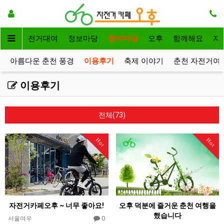
메인
자전거대여
정보마당
참여마당
오후
함께해요
자
아름다운 춘천 풍경
이용후기
축제 이야기
춘천 자전거여
이용후기
전체(73)
Hot
Hot
자전거카페오후 ~ 너무 좋아요!
오후 덕분에 즐거운 춘천 여행을
했습니다
0
서울여우