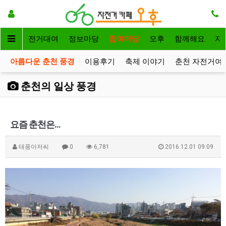
메인
자전거대여
정보마당
참여마당
오후
함께해요
자
아름다운 춘천 풍경
이용후기
축제 이야기
춘천 자전거여
춘천의 일상 풍경
요즘 춘천은...
태풍아저씨
0
6,781
2016.12.01 09:09