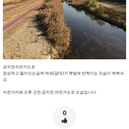
공지천자전거도로
점심먹고 돌아오는길에 억새(갈대)가 햇빛에 반짝이는 모습이 예쁘네
요.
자전거카페 오후 근천 공지천 자전거도로 모습입니다.
0