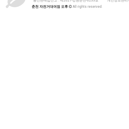
통신판매업신고 :
제2021-강원춘천-0233호
개인정보관리책
춘천 자전거대여점 오후
All rights reserved.