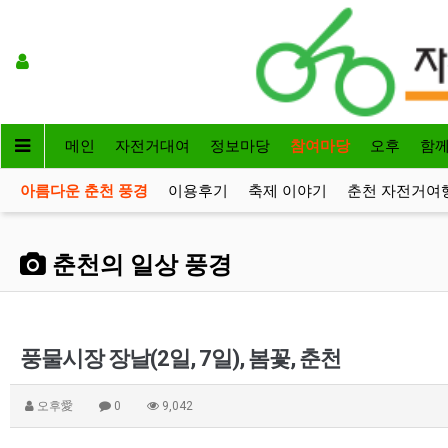
메인
자전거대여
정보마당
참여마당
오후
함
아름다운 춘천 풍경
이용후기
축제 이야기
춘천 자전거여
춘천의 일상 풍경
풍물시장 장날(2일, 7일), 봄꽃, 춘천
오후愛
0
9,042