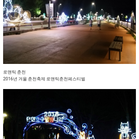
로맨틱 춘천
2016년 겨울 춘천축제 로맨틱춘천페스티벌