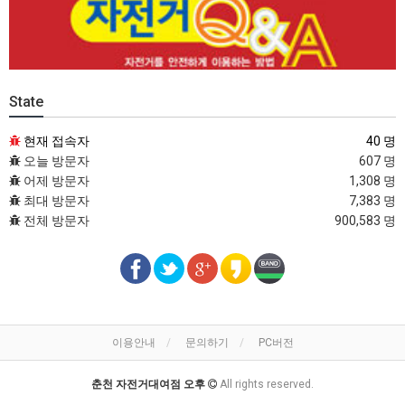
State
현재 접속자
40 명
오늘 방문자
607 명
어제 방문자
1,308 명
최대 방문자
7,383 명
전체 방문자
900,583 명
이용안내
문의하기
PC버전
춘천 자전거대여점 오후
All rights reserved.