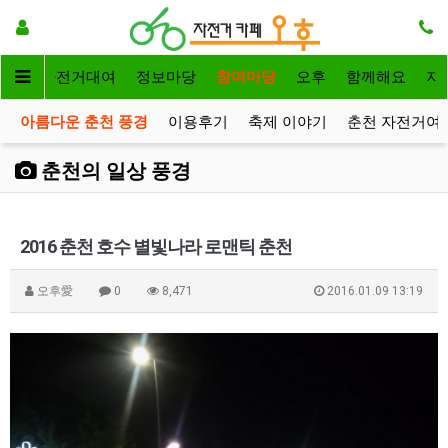
메인
자전거대여
정보마당
참여마당
오후
함께해요
자
아름다운 춘천 풍경
이용후기
축제 이야기
춘천 자전거여
춘천의 일상 풍경
2016 춘천 호수 별빛나라 로맨틱 춘천
오후愛
0
8,471
2016.01.09 13:19