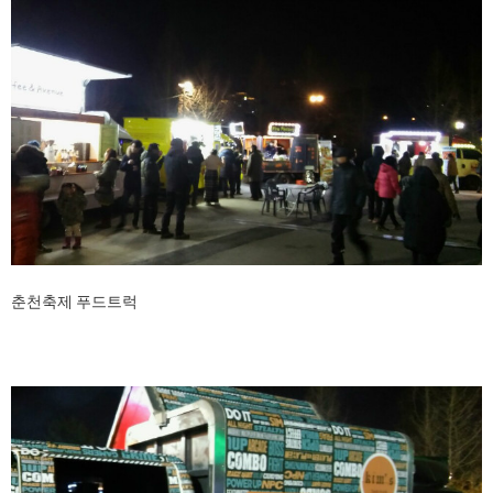
춘천축제 푸드트럭