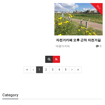
Hot
자전거카페 오후 근처 자전거길
0
태풍아저씨
1
2
3
4
5
Category