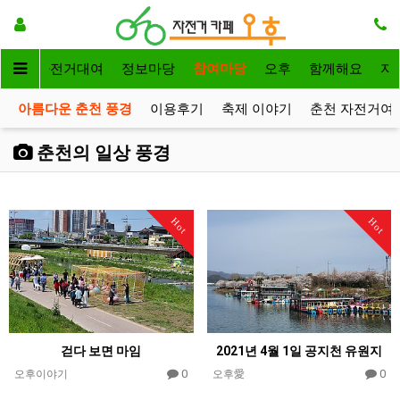
메인
자전거대여
정보마당
참여마당
오후
함께해요
자
아름다운 춘천 풍경
이용후기
축제 이야기
춘천 자전거여
춘천의 일상 풍경
Hot
Hot
걷다 보면 마임
2021년 4월 1일 공지천 유원지
0
0
오후이야기
오후愛