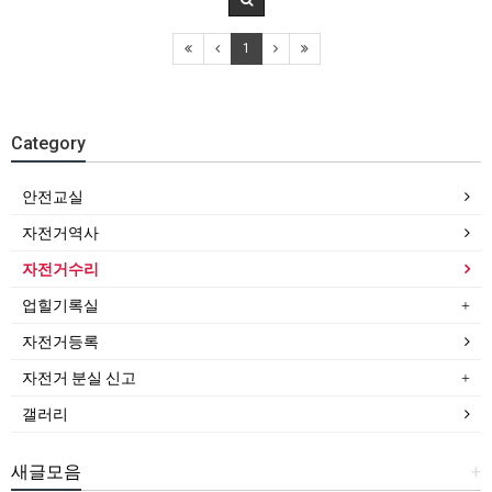
1
Category
안전교실
자전거역사
자전거수리
업힐기록실
자전거등록
자전거 분실 신고
갤러리
새글모음
+