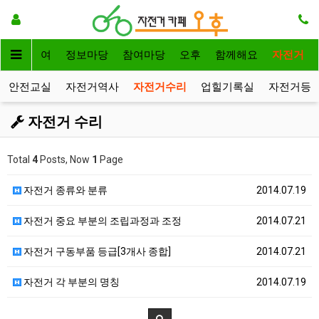
자전거대여
정보마당
참여마당
오후
함께해요
자전거
안전교실
자전거역사
자전거수리
업힐기록실
자전거등
자전거 수리
Total
4
Posts, Now
1
Page
자전거 종류와 분류
2014.07.19
자전거 중요 부분의 조립과정과 조정
2014.07.21
자전거 구동부품 등급[3개사 종합]
2014.07.21
자전거 각 부분의 명칭
2014.07.19