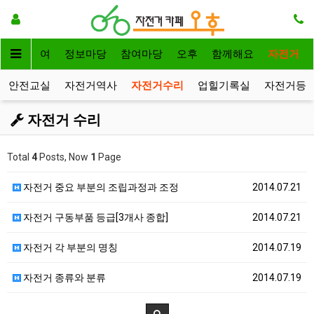
자전거대여
정보마당
참여마당
오후
함께해요
자전거
안전교실
자전거역사
자전거수리
업힐기록실
자전거등
자전거 수리
Total
4
Posts, Now
1
Page
자전거 중요 부분의 조립과정과 조정
2014.07.21
자전거 구동부품 등급[3개사 종합]
2014.07.21
자전거 각 부분의 명칭
2014.07.19
자전거 종류와 분류
2014.07.19