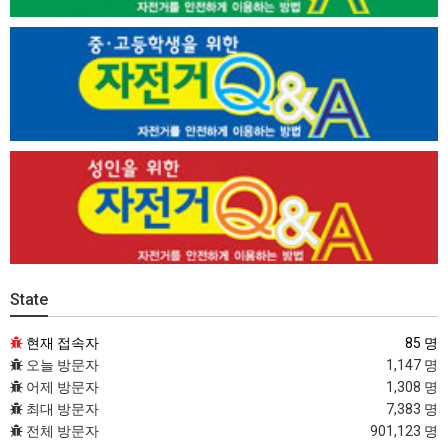
State
현재 접속자
85 명
오늘 방문자
1,147 명
어제 방문자
1,308 명
최대 방문자
7,383 명
전체 방문자
901,123 명