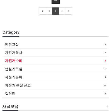
1
Category
안전교실
자전거역사
자전거수리
업힐기록실
자전거등록
자전거 분실 신고
갤러리
새글모음
+