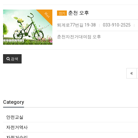
춘천 오후
인기
Hot
퇴계로77번길 19-38
033-910-2525
|
|
춘천자전거대여점 오후
검색
Category
안전교실
자전거역사
자전거수리