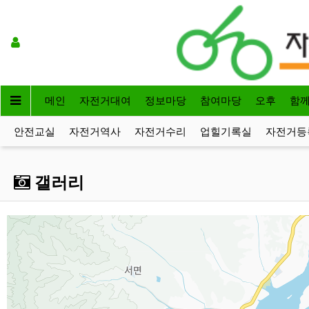
메인
자전거대여
정보마당
참여마당
오후
함
안전교실
자전거역사
자전거수리
업힐기록실
자전거등
갤러리