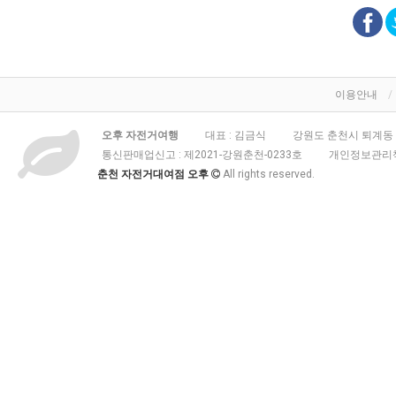
이용안내
오후 자전거여행
대표 : 김금식
강원도 춘천시 퇴계동 3
통신판매업신고 :
제2021-강원춘천-0233호
개인정보관리책
춘천 자전거대여점 오후
All rights reserved.