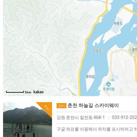
1km
춘천 하늘길 스카이웨이
인기
Hot
강원 춘천시 칠전동 468-1
033-910-25
|