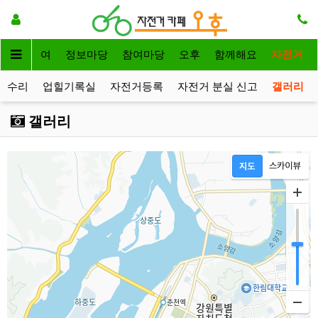
자전거대여
정보마당
참여마당
오후
함께해요
자전거
거수리
업힐기록실
자전거등록
자전거 분실 신고
갤러리
갤러리