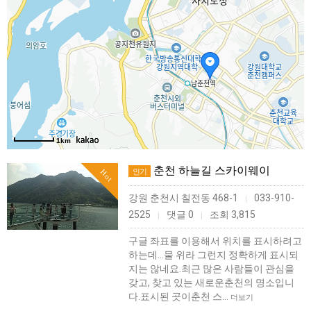
1km
춘천 하늘길 스카이웨이
인기
Hot
강원 춘천시 칠전동 468-1
033-910-
|
2525
댓글 0
조회 3,815
|
|
구글 좌표를 이용해서 위치를 표시하려고
하는데...물 위라 그런지 정확하게 표시되
지는 않네요.최근 많은 사람들이 관심을
갖고, 찾고 있는 새로운춘천의 명소입니
다.표시된 곳이춘천 스…
더보기