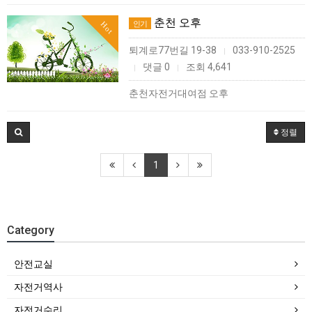
춘천 오후
인기
Hot
퇴계로77번길 19-38
033-910-2525
|
댓글 0
조회 4,641
|
|
춘천자전거대여점 오후
정렬
1
Category
안전교실
자전거역사
자전거수리