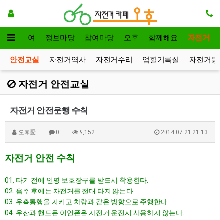
자전거대여
정보마당
참여마당
오후
함께해요
자전거
안전교실
자전거역사
자전거수리
업힐기록실
자전거등
자전거 안전교실
자전거 안전운행 수칙
오후愛
0
9,152
2014.07.21 21:13
자전거 안전 수칙
01. 타기 전에 인명 보호장구를 받드시 착용한다.
02. 음주 후에는 자전거를 절대 타지 않는다.
03. 우측통행을 지키고 차량과 같은 방향으로 주행한다.
04. 우산과 핸드폰 이언폰은 자전거 운전시 사용하지 않는다.