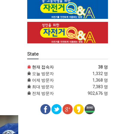
State
현재 접속자
38 명
오늘 방문자
1,332 명
어제 방문자
1,368 명
최대 방문자
7,383 명
전체 방문자
902,676 명