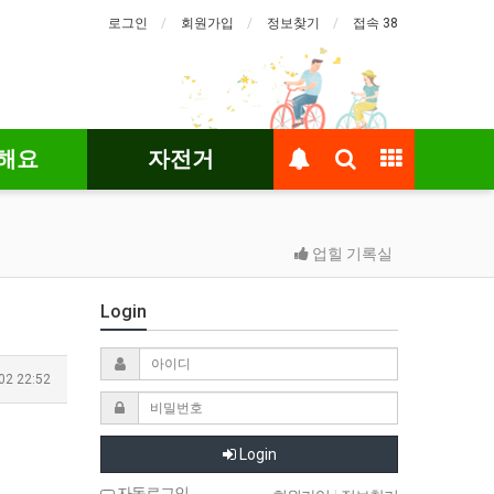
로그인
회원가입
정보찾기
접속 38
해요
자전거
업힐 기록실
Login
02 22:52
Login
자동로그인