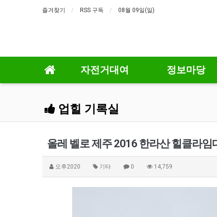
즐겨찾기
RSS 구독
08월 09일(일)
자전거대여
정보마당
업힐 기록실
올레 벨로 제주 2016 한라산 힐클라
오후2020
기타
0
14,759