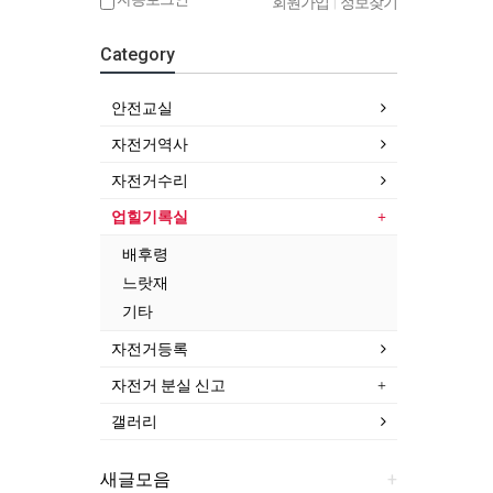
회원가입
|
정보찾기
Category
안전교실
자전거역사
자전거수리
업힐기록실
배후령
느랏재
기타
자전거등록
자전거 분실 신고
갤러리
새글모음
+