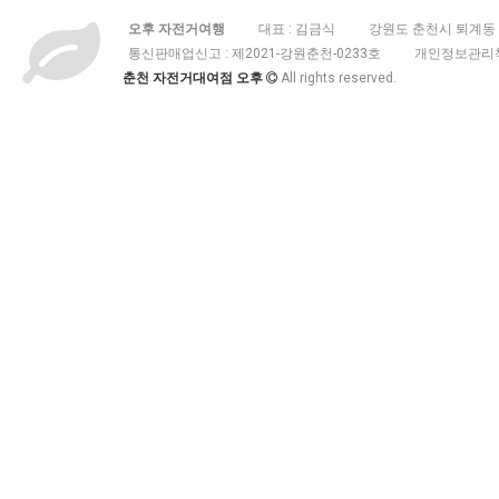
오후 자전거여행
대표 : 김금식
강원도 춘천시 퇴계동 3
통신판매업신고 :
제2021-강원춘천-0233호
개인정보관리책
춘천 자전거대여점 오후
All rights reserved.