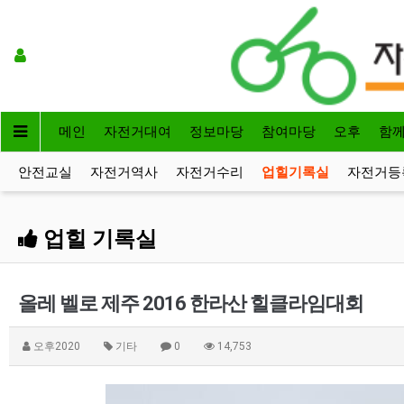
메인
자전거대여
정보마당
참여마당
오후
함
안전교실
자전거역사
자전거수리
업힐기록실
자전거등
업힐 기록실
올레 벨로 제주 2016 한라산 힐클라임대회
오후2020
기타
0
14,753