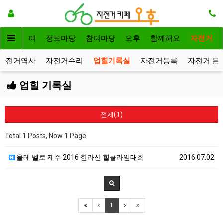
자전거대여
정보마당
참여마당
오후
함께해요
자전거
자전거역사
자전거수리
업힐기록실
자전거등록
자전거 분
업힐 기록실
전체(1)
Total
1
Posts, Now
1
Page
올레 벨로 제주 2016 한라산 힐클라임대회
2016.07.02
1