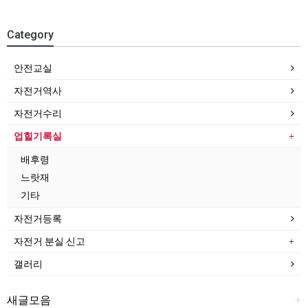
Category
안전교실
자전거역사
자전거수리
업힐기록실
배후령
느랏재
기타
자전거등록
자전거 분실 신고
갤러리
새글모음
+