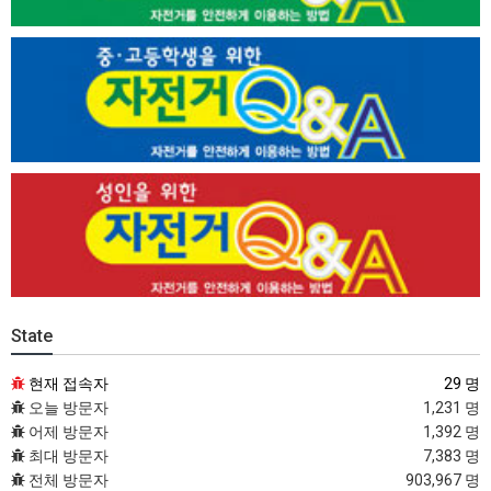
State
현재 접속자
29 명
오늘 방문자
1,231 명
어제 방문자
1,392 명
최대 방문자
7,383 명
전체 방문자
903,967 명