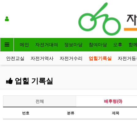
메인
자전거대여
정보마당
참여마당
오후
함
안전교실
자전거역사
자전거수리
업힐기록실
자전거등
업힐 기록실
전체
배후령(0)
번호
분류
제목