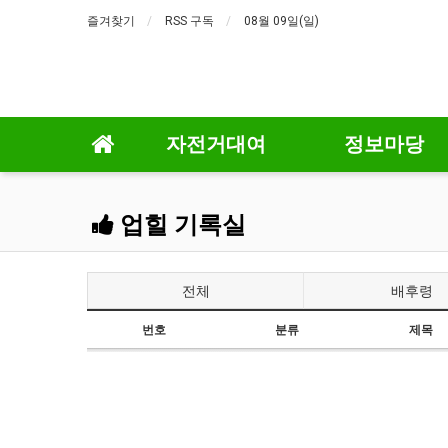
즐겨찾기
RSS 구독
08월 09일(일)
자전거대여
정보마당
업힐 기록실
전체
배후령
번호
분류
제목