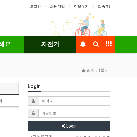
로그인
회원가입
정보찾기
접속 93
해요
자전거
업힐 기록실
Login
회
Login
자동로그인