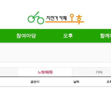
참여마당
오후
함께
느랏재(0)
기타
글쓴이
날짜
조