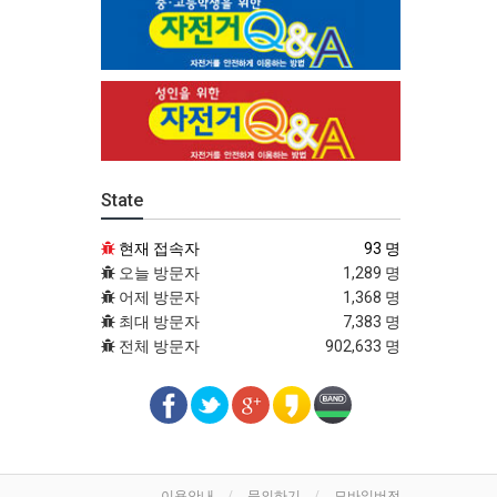
State
현재 접속자
93 명
오늘 방문자
1,289 명
어제 방문자
1,368 명
최대 방문자
7,383 명
전체 방문자
902,633 명
이용안내
문의하기
모바일버전