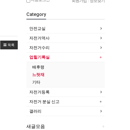
회원가입
|
정보찾기
Category
안전교실
자전거역사
목록
자전거수리
업힐기록실
배후령
느랏재
기타
자전거등록
자전거 분실 신고
갤러리
새글모음
+