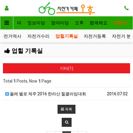
자전거대여
정보마당
참여마당
오후
함께해요
자전거
자전거역사
자전거수리
업힐기록실
자전거등록
자전거 분
업힐 기록실
기타(1)
Total
1
Posts, Now
1
Page
올레 벨로 제주 2016 한라산 힐클라임대회
2016.07.02
목록