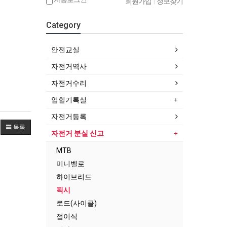
회원가입
|
정보찾기
Category
안전교실
자전거역사
자전거수리
업힐기록실
자전거등록
목록
자전거 분실 신고
MTB
미니벨로
하이브리드
픽시
로드(사이클)
접이식