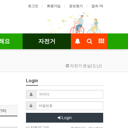
로그인
회원가입
정보찾기
접속 16
해요
자전거
자전거 분실(도난)
Login
기타
Login
자동로그인