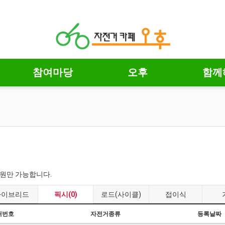
참여마당
오후
함께
회원만 가능합니다.
하이브리드
픽시(0)
로드(사이클)
접이식
대번호
자전거종류
등록날짜