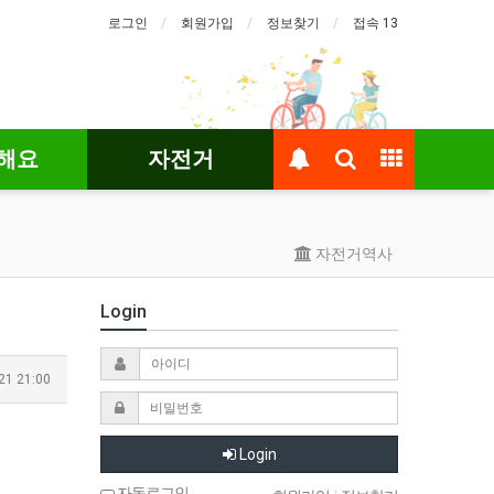
로그인
회원가입
정보찾기
접속 13
해요
자전거
자전거역사
Login
21 21:00
Login
자동로그인