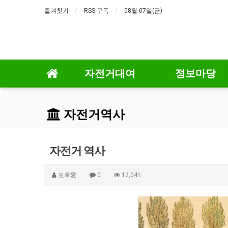
즐겨찾기
RSS 구독
08월 07일(금)
자전거대여
정보마당
자전거역사
자전거 역사
오후愛
0
12,041