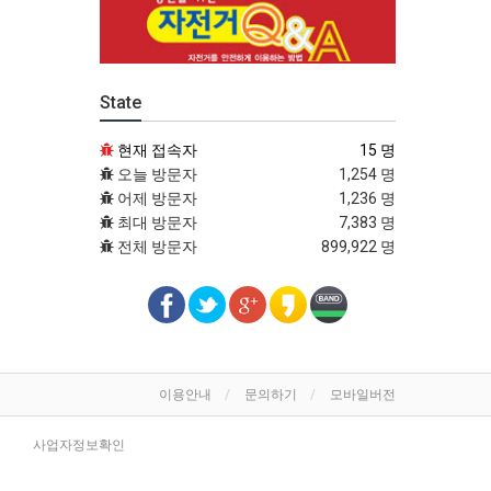
State
현재 접속자
15 명
오늘 방문자
1,254 명
어제 방문자
1,236 명
최대 방문자
7,383 명
전체 방문자
899,922 명
이용안내
문의하기
모바일버전
사업자정보확인