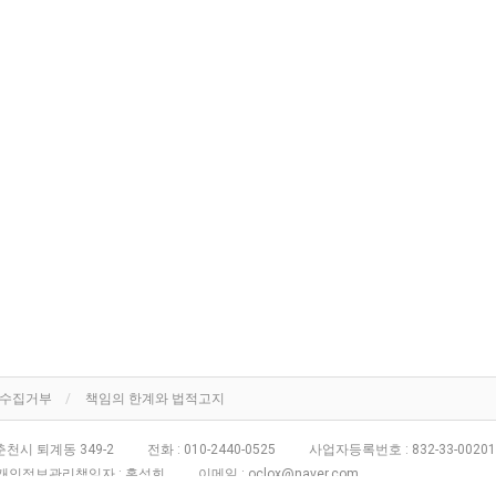
단수집거부
책임의 한계와 법적고지
천시 퇴계동 349-2
전화 :
010-2440-0525
사업자등록번호 :
832-33-00201
개인정보관리책임자 : 홍성희
이메일 :
oclox@naver.com