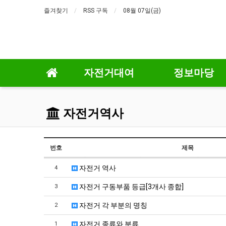
즐겨찾기
RSS 구독
08월 07일(금)
자전거대여
정보마당
자전거역사
번호
제목
자전거 역사
4
자전거 구동부품 등급[3개사 종합]
3
자전거 각 부분의 명칭
2
자전거 종류와 분류
1