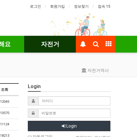
로그인
회원가입
정보찾기
접속 15
해요
자전거
자전거역사
Login
조회
12045
10570
11124
Login
18213
자동로그인