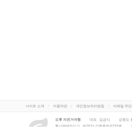
사이트 소개
이용약관
개인정보처리방침
이메일 무
오후 자전거여행
대표 : 김금식
강원도 춘
통신판매업신고 :
제2021-강원춘천-0233호