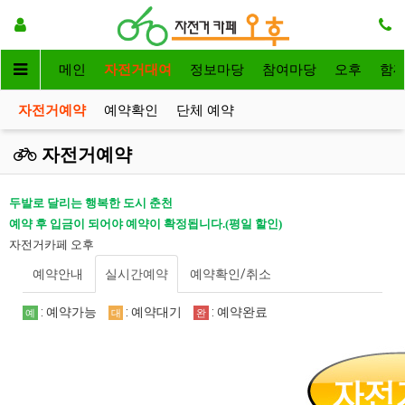
메인
자전거대여
정보마당
참여마당
오후
함
자전거예약
예약확인
단체 예약
자전거예약
두발로 달리는 행복한 도시 춘천
예약 후 입금이 되어야 예약이 확정됩니다.(평일 할인)
자전거카페 오후
예약안내
실시간예약
예약확인/취소
: 예약가능
: 예약대기
: 예약완료
예
대
완