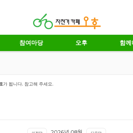
참여마당
오후
함께
료
가 됩니다.
참고해 주세요.
2026
08
년
월