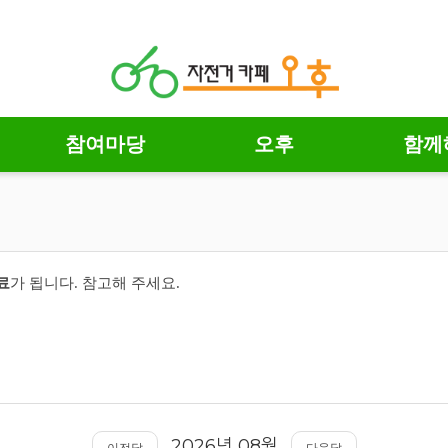
참여마당
오후
함께
료
가 됩니다.
참고해 주세요.
2026
08
년
월